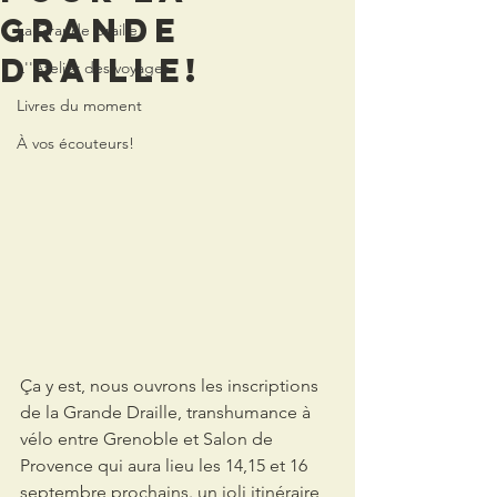
Grande
La Grande Draille
Draille!
L''Atelier des voyages
Livres du moment
À vos écouteurs!
Ça y est, nous ouvrons les inscriptions 
de la Grande Draille, transhumance à 
vélo entre Grenoble et Salon de 
Provence qui aura lieu les 14,15 et 16 
septembre prochains. un joli itinéraire 