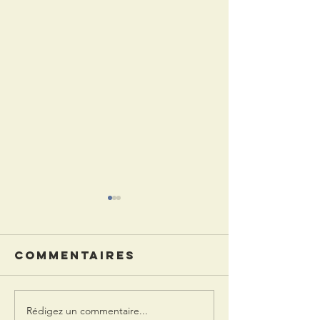
Commentaires
Rédigez un commentaire...
Grande
la Gran