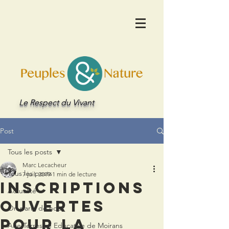
Le Respect du Vivant
Post
Tous les posts
Marc Lecacheur
Tous les posts
7 juil. 2019
1 min de lecture
Inscriptions
Actualité
ouvertes
On parle de nous
pour la
Aire Terrestre Educative de Moirans