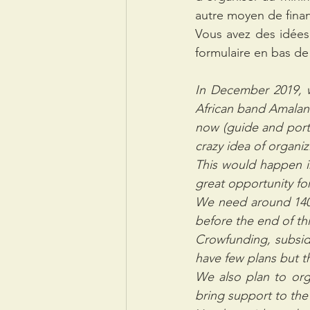
autre moyen de finan
Vous avez des idées d
formulaire en bas de
In December 2019, w
African band Amaland
now (guide and porte
crazy idea of organiz
This would happen i
great opportunity fo
We need around 1400
before the end of thi
Crowfunding, subside
have few plans but 
We also plan to orga
bring support to the 