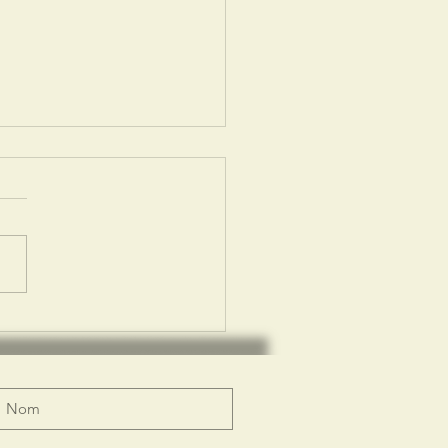
uphiné
béré 3 mai
26