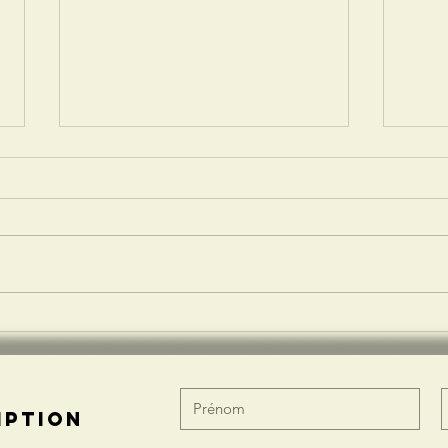
grande draille
Da
2026
li
20
iption