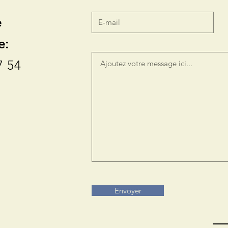
e
e:
7 54
Envoyer