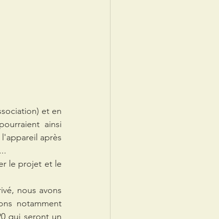
sociation) et en 
urraient ainsi 
l'appareil après 
..
 le projet et le 
ivé, nous avons 
yons notamment 
0 qui seront un 