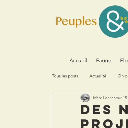
Accueil
Faune
Flo
Tous les posts
Actualité
On pa
Marc Lecacheur
15 
L''Atelier des voyages
Livre
Des 
proj