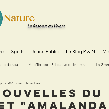
Le Respect du Vivant
re
Sports
Jeune Public
Le Blog P & N
Me
rle de nous
Aire Terrestre Educative de Moirans
La Gran
janv. 2020
2 min de lecture
s du moment
À vos écouteurs!
nouvelles du
et "Amalanda