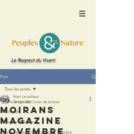
Le Respect du Vivant
Post
Tous les posts
Marc Lecacheur
Tous les posts
26 févr. 2021
0 min de lecture
Moirans
Actualité
Magazine
On parle de nous
novembre
Aire Terrestre Educative de Moirans