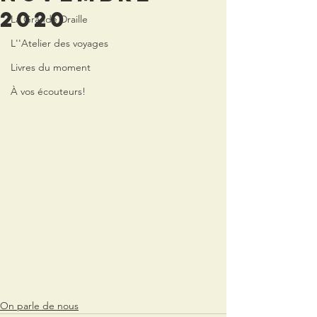
2020
La Grande Draille
L''Atelier des voyages
Livres du moment
À vos écouteurs!
On parle de nous