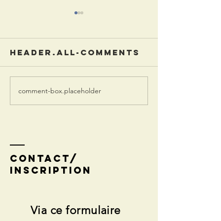
header.all-comments
comment-box.placeholder
Dauphiné
Dauphin
libéré 3 mai
Libéré 18
2026
avril 20
contact/
inscription
Via ce formulaire