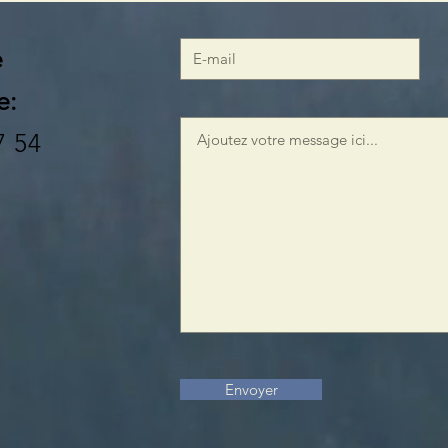
e
e:
7 54
Envoyer