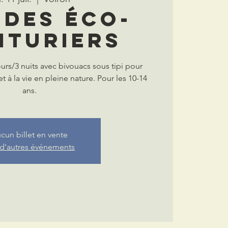
 des Éco-
nturiers
urs/3 nuits avec bivouacs sous tipi pour
 et à la vie en pleine nature. Pour les 10-14
ans.
cun billet en vente
 d'autres événements