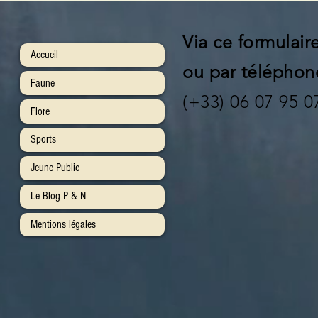
Via ce formulair
Accueil
ou par téléphon
Faune
(+33) 06 07 95 0
Flore
Sports
Jeune Public
Le Blog P & N
Mentions légales