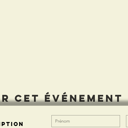
er cet événement
iption