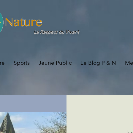
Le Respect du Vivant
re
Sports
Jeune Public
Le Blog P & N
Me
lun