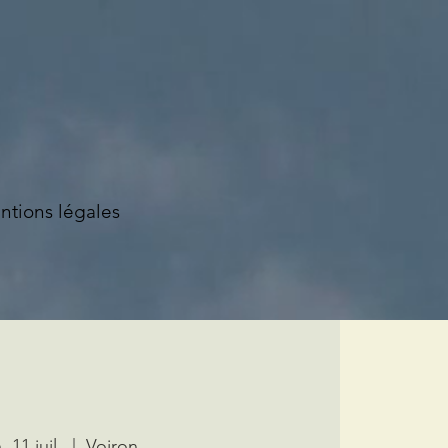
ntions légales
. 11 juil.
  |  
Voiron