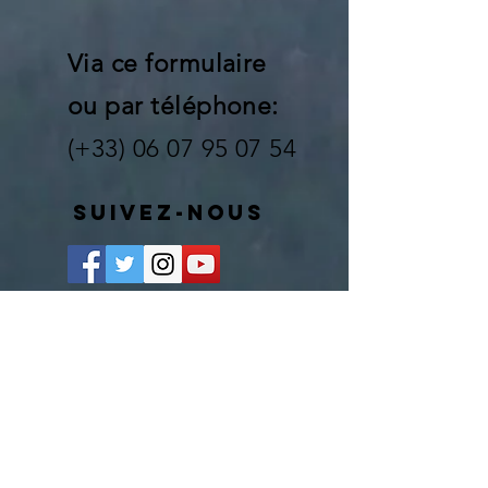
Via ce formulaire
ou par téléphone:
(+33)
06 07 95 07 54
SUIVEZ-NOUS