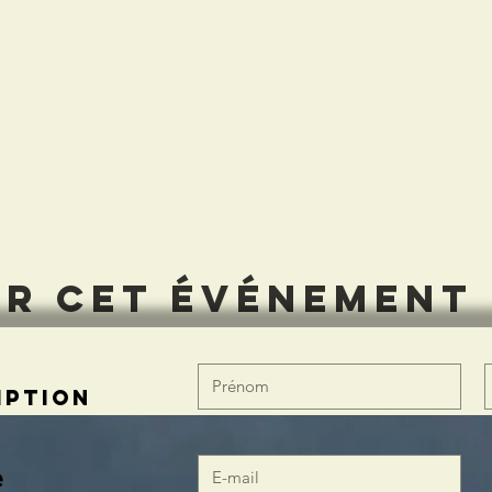
er cet événement
iption
e