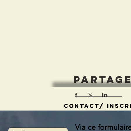
Partag
contact/ inscr
Via ce formulair