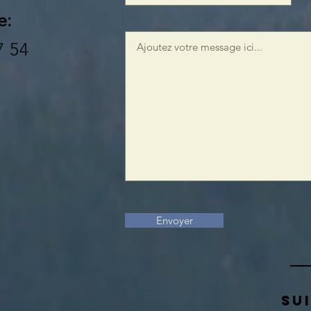
e:
7 54
Envoyer
SU