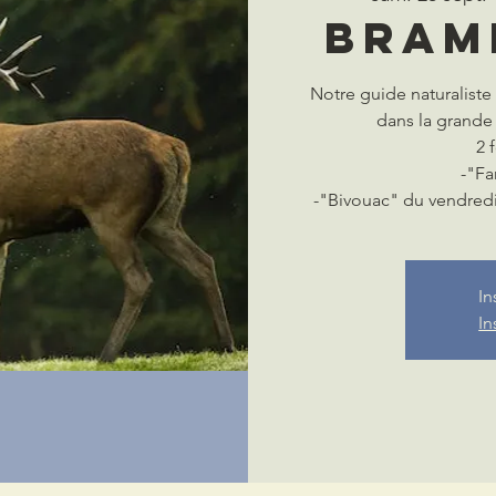
Bram
Notre guide naturalist
dans la grande
2 
-"Fa
-"Bivouac" du vendredi 
In
In