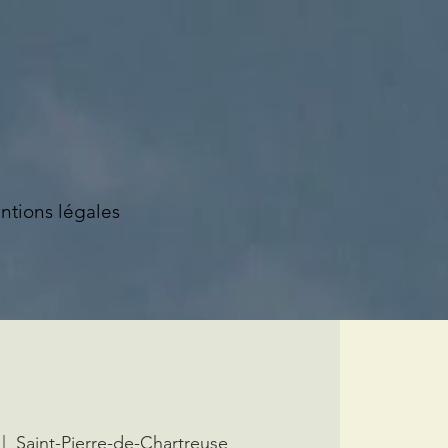
ntions légales
 |  
Saint-Pierre-de-Chartreuse