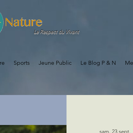
Le Respect du Vivant
re
Sports
Jeune Public
Le Blog P & N
Me
sam. 23 sept.
 