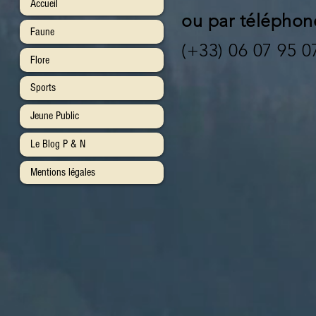
Accueil
ou par téléphon
Faune
(+33) 06 07 95 0
Flore
Sports
Jeune Public
Le Blog P & N
Mentions légales