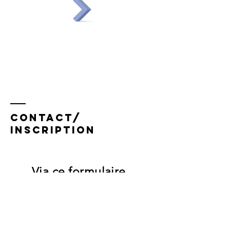
contact/
inscription
Via ce formulaire
ou par téléphone:
(+33)
06 07 95 07 54